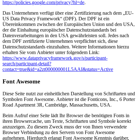
https://policies.google.com/privacy?hl=de
.
Das Unternehmen verfügt über eine Zertifizierung nach dem „EU-
US Data Privacy Framework“ (DPF). Der DPF ist ein
Übereinkommen zwischen der Europäischen Union und den USA,
der die Einhaltung europäischer Datenschutzstandards bei
Datenverarbeitungen in den USA gewährleisten soll. Jedes nach
dem DPF zertifizierte Unternehmen verpflichtet sich, diese
Datenschutzstandards einzuhalten. Weitere Informationen hierzu
erhalten Sie vom Anbieter unter folgendem Link:
https://www.dataprivacyframework.gov/s/participant-
search/participant-detail?
contact=true&id=a2zt000000001L5AAI&status=Active
Font Awesome
Diese Seite nutzt zur einheitlichen Darstellung von Schriftarten und
Symbolen Font Awesome. Anbieter ist die Fonticons, Inc., 6 Porter
Road Apartment 3R, Cambridge, Massachusetts, USA.
Beim Aufruf einer Seite lädt Ihr Browser die benötigten Fonts in
ihren Browsercache, um Texte, Schriftarten und Symbole korrekt
anzuzeigen. Zu diesem Zweck muss der von Ihnen verwendete
Browser Verbindung zu den Servern von Font Awesome
aufnehmen. Hierdurch erlangt Font Awesome Kenntnis darüber,