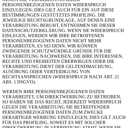
PERSONENBEZOGENEN DATEN WIDERSPRUCH
EINZULEGEN; DIES GILT AUCH FÜR EIN AUF DIESE
BESTIMMUNGEN GESTÜTZTES PROFILING. DIE
JEWEILIGE RECHTSGRUNDLAGE, AUF DENEN EINE
VERARBEITUNG BERUHT, ENTNEHMEN SIE DIESER
DATENSCHUTZERKLÄRUNG. WENN SIE WIDERSPRUCH
EINLEGEN, WERDEN WIR IHRE BETROFFENEN
PERSONENBEZOGENEN DATEN NICHT MEHR
VERARBEITEN, ES SEI DENN, WIR KÖNNEN
ZWINGENDE SCHUTZWÜRDIGE GRÜNDE FÜR DIE
VERARBEITUNG NACHWEISEN, DIE IHRE INTERESSEN,
RECHTE UND FREIHEITEN ÜBERWIEGEN ODER DIE
VERARBEITUNG DIENT DER GELTENDMACHUNG,
AUSÜBUNG ODER VERTEIDIGUNG VON
RECHTSANSPRÜCHEN (WIDERSPRUCH NACH ART. 21
ABS. 1 DSGVO).
WERDEN IHRE PERSONENBEZOGENEN DATEN
VERARBEITET, UM DIREKTWERBUNG ZU BETREIBEN,
SO HABEN SIE DAS RECHT, JEDERZEIT WIDERSPRUCH
GEGEN DIE VERARBEITUNG SIE BETREFFENDER
PERSONENBEZOGENER DATEN ZUM ZWECKE
DERARTIGER WERBUNG EINZULEGEN; DIES GILT AUCH
FÜR DAS PROFILING, SOWEIT ES MIT SOLCHER
DIREKTWERBUNG IN VERBINDUNG STEHT. WENN SIE