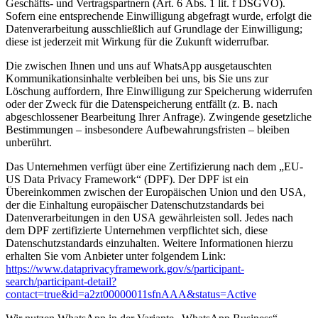
Geschäfts- und Vertragspartnern (Art. 6 Abs. 1 lit. f DSGVO).
Sofern eine entsprechende Einwilligung abgefragt wurde, erfolgt die
Datenverarbeitung ausschließlich auf Grundlage der Einwilligung;
diese ist jederzeit mit Wirkung für die Zukunft widerrufbar.
Die zwischen Ihnen und uns auf WhatsApp ausgetauschten
Kommunikationsinhalte verbleiben bei uns, bis Sie uns zur
Löschung auffordern, Ihre Einwilligung zur Speicherung widerrufen
oder der Zweck für die Datenspeicherung entfällt (z. B. nach
abgeschlossener Bearbeitung Ihrer Anfrage). Zwingende gesetzliche
Bestimmungen – insbesondere Aufbewahrungsfristen – bleiben
unberührt.
Das Unternehmen verfügt über eine Zertifizierung nach dem „EU-
US Data Privacy Framework“ (DPF). Der DPF ist ein
Übereinkommen zwischen der Europäischen Union und den USA,
der die Einhaltung europäischer Datenschutzstandards bei
Datenverarbeitungen in den USA gewährleisten soll. Jedes nach
dem DPF zertifizierte Unternehmen verpflichtet sich, diese
Datenschutzstandards einzuhalten. Weitere Informationen hierzu
erhalten Sie vom Anbieter unter folgendem Link:
https://www.dataprivacyframework.gov/s/participant-
search/participant-detail?
contact=true&id=a2zt00000011sfnAAA&status=Active